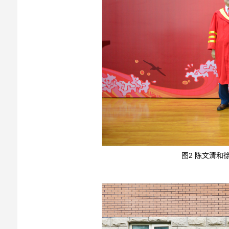
图2 陈文清和